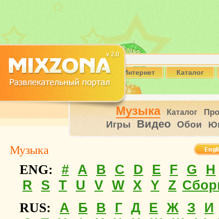
Интернет
Каталог
Музыка
Пр
Каталог
Видео
Игры
Обои
Ю
Музыка
#
A
B
C
D
E
F
G
H
ENG:
R
S
T
U
V
W
X
Y
Z
Сбор
А
Б
В
Г
Д
Е
Ж
З
И
RUS: