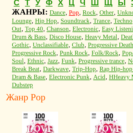
С
Т
У
Ф
Х
Ц
Ч
Ш
Щ
Ы
ЖАНРЫ:
,
,
,
,
Dance
Pop
Rock
Other
Unkn
,
,
,
,
Lounge
Hip Hop
Soundtrack
Trance
Techno
,
,
,
,
Out
Top 40
Chanson
Electronic
Easy Listen
,
,
,
Drum & Bass
Disco House
Heavy Metal
Deat
,
,
,
Gothic
Unclassifiable
Club
Progressive Deat
,
,
,
Progressive Rock
Punk Rock
Folk/Rock
Pop
,
,
,
,
,
Soul
Ethnic
Jazz
Funk
Progressive trance
N
,
,
,
Break Beat
Darkwave
Trip-Hop
Rap Hip-ho
,
,
,
Dram & Base
Electronic Punk
Acid
HHeavy 
Dubstep
Жанр Pop