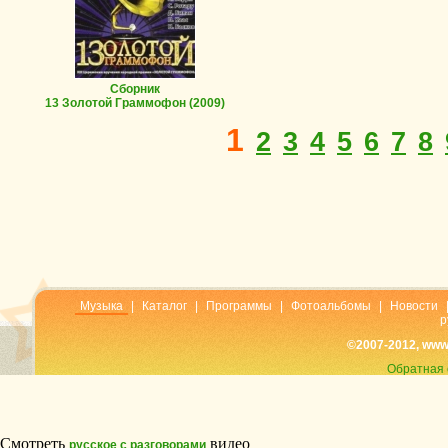
Сборник
13 Золотой Граммофон
(2009)
1
2
3
4
5
6
7
8
Музыка
|
Каталог
|
Программы
|
Фотоальбомы
|
Новости
р
©2007-2012, www
Обратная 
Смотреть
видео
русское с разговорами