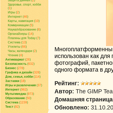
Защита данных
(
2
)
Здоровье, спорт, хобби
(
1
)
Игры
(
2
)
Интернет
(
46
)
Карты, навигация
(
10
)
Коммуникации
(
5
)
Наука/образование
(
6
)
Органайзеры
(
14
)
Плагины для Today
(
7
)
Система
(
13
)
Утилиты
(
66
)
Многоплатформенный
Часы, календари
(
2
)
использован как для 
Чтение
(
4
)
Антиквариат
(
26
)
фотографий, пакетно
Безопасность
(
632
)
Бизнес
(
278
)
одного формата в дру
Графика и дизайн
(
328
)
Дом, семья, хобби
(
114
)
Заставки
(
18
)
Рейтинг:
Игры и развлечения
(
37
)
Интернет
(
962
)
Автор:
The GIMP Te
Мультимедиа
(
973
)
Домашняя страница
Образование
(
50
)
Система
(
1159
)
Обновлено:
31.10.2
Текст
(
82
)