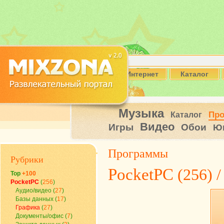
Интернет
Каталог
Музыка
Пр
Каталог
Видео
Игры
Обои
Ю
Программы
Рубрики
PocketPC
(256) 
Top
+100
PocketPC
(
256
)
Аудио/видео
(
27
)
Базы данных
(
17
)
Графика
(
27
)
Документы/офис
(
7
)