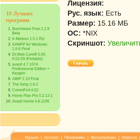
Лицензия:
Рус. язык:
Есть
10 Лучших
программ
Размер:
15.16 МБ
BurnAware Free 2.2.9
ОС:
*NIX
Beta
K-Meleon 1.5.1 RU
Скриншот:
Увеличит
XAMPP for Windows
1.6.6 Final
Dr.Web CureIt! 5.00
6.02.09 (Portable)
avast! 4.7.1074
Professional Edition +
Keygen
AIMP 2.10 Final
The Gimp 2.6.2
CommFort 4.02
Home Plan Pro 5.2.13.1
Avast! Home 4.8.1195
Музыка
|
Каталог
|
Программы
|
Фотоальбомы
|
Новости