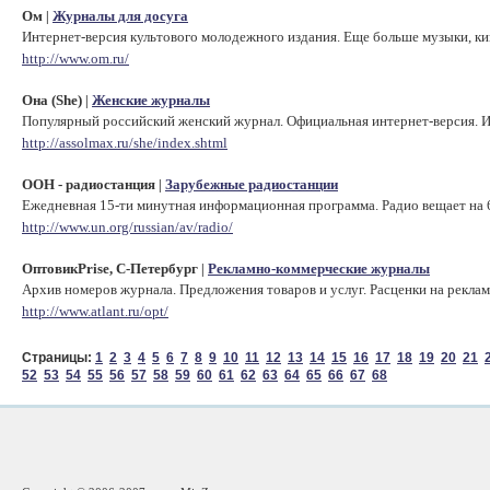
Ом
Журналы для досуга
|
Интернет-версия культового молодежного издания. Еще больше музыки, кин
http://www.om.ru/
Она (She)
Женские журналы
|
Популярный российский женский журнал. Официальная интернет-версия. И
http://assolmax.ru/she/index.shtml
ООН - радиостанция
Зарубежные радиостанции
|
Ежедневная 15-ти минутная информационная программа. Радио вещает на 6 
http://www.un.org/russian/av/radio/
ОптовикPrise, С-Петербург
Рекламно-коммерческие журналы
|
Архив номеров журнала. Предложения товаров и услуг. Расценки на реклам
http://www.atlant.ru/opt/
Страницы:
1
2
3
4
5
6
7
8
9
10
11
12
13
14
15
16
17
18
19
20
21
52
53
54
55
56
57
58
59
60
61
62
63
64
65
66
67
68