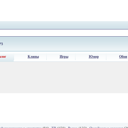
P3
алог
Клипы
Игры
Юмор
Обои