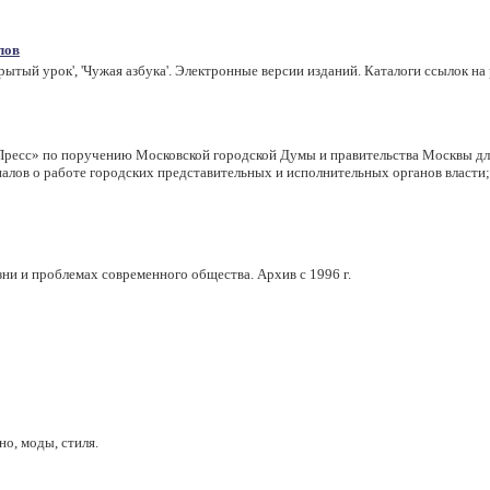
лов
рытый урок', 'Чужая азбука'. Электронные версии изданий. Каталоги ссылок на р
Пресс» по поручению Московской городской Думы и правительства Москвы дл
алов о работе городских представительных и исполнительных органов власти;
и и проблемах современного общества. Архив с 1996 г.
о, моды, стиля.