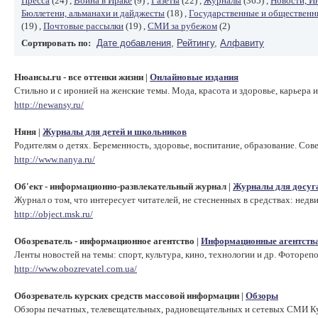
Пресса
(24) ,
Война в Ираке
(9) ,
Газеты
(22) ,
Журналы
(365) ,
Новости, И
Бюллетени, альманахи и дайджесты
(18) ,
Государственные и обществен
(19) ,
Почтовые рассылки
(19) ,
СМИ за рубежом
(2)
Сортировать по:
Дате добавления
,
Рейтингу
,
Алфавиту
Нюансы.ru - все оттенки жизни
Онлайновые издания
|
Стильно и с иронией на женские темы. Мода, красота и здоровье, карьера 
http://newansy.ru/
Няня
Журналы для детей и школьников
|
Родителям о детях. Беременность, здоровье, воспитание, образование. Сове
http://www.nanya.ru/
Об'ект - информационно-развлекательный журнал
Журналы для досуг
|
Журнал о том, что интересует читателей, не стесненных в средствах: недви
http://object.msk.ru/
Обозреватель - информационное агентство
Информационные агентств
|
Ленты новостей на темы: спорт, культура, кино, технологии и др. Фотореп
http://www.obozrevatel.com.ua/
Обозреватель курских средств массовой информации
Обзоры
|
Обзоры печатных, телевещательных, радиовещательных и сетевых СМИ Ку