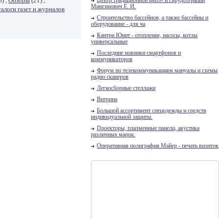
) ,
Обзоры
(21) ,
Центр традиционной фито- и гирудотерапии
Мингинович Е. И.
алоги газет и журналов
Строительство бассейнов, а также бассейны и
оборудование - для ча
Кантри Юнит - отопление, насосы, котлы
универсальные
Последние новинки смартфонов и
коммуникаторов
Форум по телекоммуникациям мануалы и схемы
радио сканеров
Легкосборные стеллажи
Витрина
Большой ассортимент спецодежды и средств
индивидуальной защиты.
Проекторы, плазменные панели, акустика
различных марок.
Оперативная полиграфия Майер - печать визиток