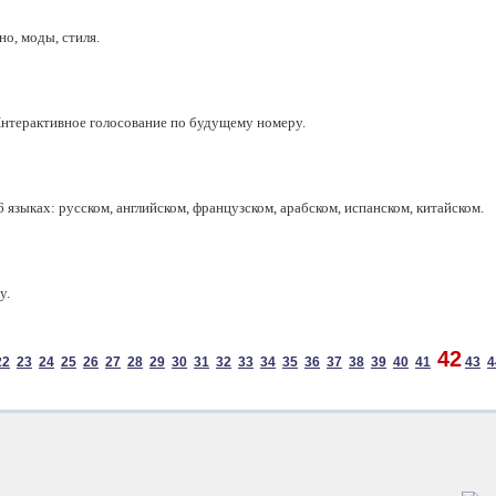
о, моды, стиля.
нтерактивное голосование по будущему номеру.
языках: русском, английском, французском, арабском, испанском, китайском.
у.
42
22
23
24
25
26
27
28
29
30
31
32
33
34
35
36
37
38
39
40
41
43
4