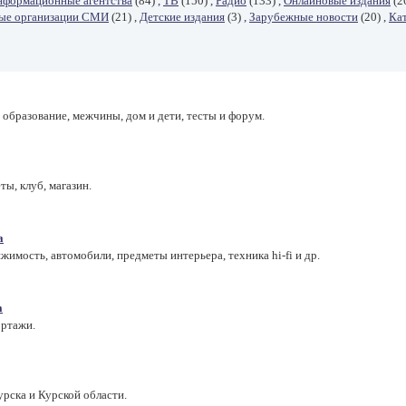
нформационные агентства
(84) ,
ТВ
(150) ,
Радио
(133) ,
Онлайновые издания
(26
ные организации СМИ
(21) ,
Детские издания
(3) ,
Зарубежные новости
(20) ,
Кат
и образование, межчины, дом и дети, тесты и форум.
ты, клуб, магазин.
а
жимость, автомобили, предметы интерьера, техника hi-fi и др.
а
ортажи.
рска и Курской области.