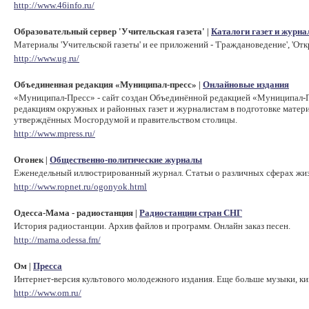
http://www.46info.ru/
Образовательный сервер 'Учительская газета'
Каталоги газет и журна
|
Материалы 'Учительской газеты' и ее приложений - 'Граждановедение', 'Отк
http://www.ug.ru/
Объединенная редакция «Муниципал-пресс»
Онлайновые издания
|
«Муниципал-Пресс» - сайт создан Объединённой редакцией «Муниципал-
редакциям окружных и районных газет и журналистам в подготовке матери
утверждённых Мосгордумой и правительством столицы.
http://www.mpress.ru/
Огонек
Общественно-политические журналы
|
Еженедельный иллюстрированный журнал. Статьи о различных сферах жизн
http://www.ropnet.ru/ogonyok.html
Одесса-Мама - радиостанция
Радиостанции стран СНГ
|
История радиостанции. Архив файлов и программ. Онлайн заказ песен.
http://mama.odessa.fm/
Ом
Пресса
|
Интернет-версия культового молодежного издания. Еще больше музыки, кин
http://www.om.ru/