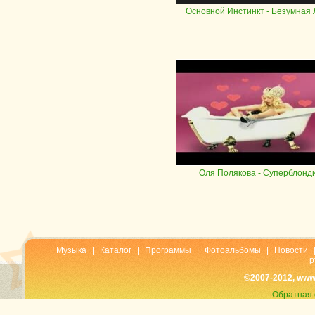
Основной Инстинкт
- Безумная
Оля Полякова
- Суперблонд
Музыка
|
Каталог
|
Программы
|
Фотоальбомы
|
Новости
р
©2007-2012, www
Обратная 