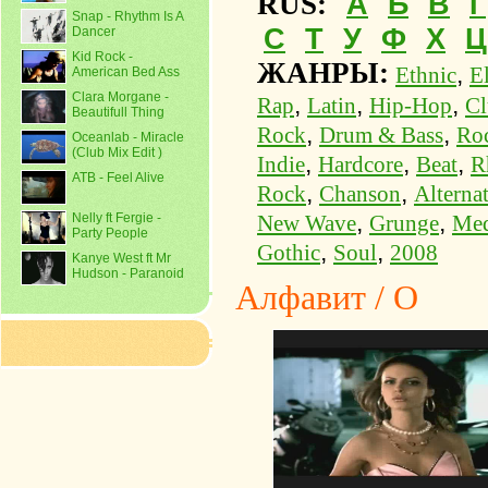
А
Б
В
Г
RUS:
Snap - Rhythm Is A
С
Т
У
Ф
Х
Ц
Dancer
Kid Rock -
ЖАНРЫ:
,
Ethnic
E
American Bed Ass
Clara Morgane -
,
,
,
Rap
Latin
Hip-Hop
Cl
Beautifull Thing
,
,
Rock
Drum & Bass
Ro
Oceanlab - Miracle
(Club Mix Edit )
,
,
,
Indie
Hardcore
Beat
R
ATB - Feel Alive
,
,
Rock
Chanson
Alterna
,
,
Nelly ft Fergie -
New Wave
Grunge
Med
Party People
,
,
Gothic
Soul
2008
Kanye West ft Mr
Hudson - Paranoid
Алфавит / О