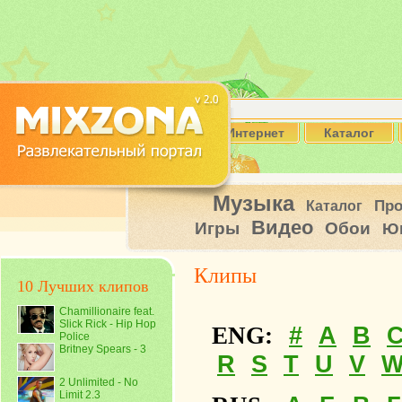
Интернет
Каталог
Музыка
Пр
Каталог
Видео
Игры
Обои
Ю
Клипы
10 Лучших клипов
Chamillionaire feat.
Slick Rick - Hip Hop
#
A
B
ENG:
Police
Britney Spears - 3
R
S
T
U
V
2 Unlimited - No
Limit 2.3